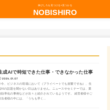
伸びしろを見つける×見つかる
NOBISHIRO
生成AIで時短できた仕事・できなかった仕事
2026.01.07
昨今、ビジネスの現場において（プライベートでも頻繁ですね）、生
成AIの話題を聞かない日はありません。ニュースやセミナーでは、業
務効率化の事例などが次々と紹介されているようです。 経営者様やご
担当者様の中には、「うちも早く...