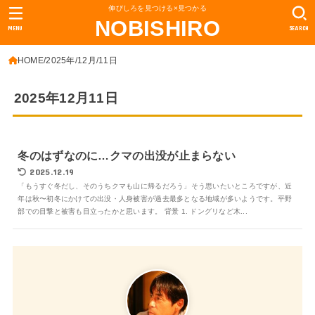
伸びしろを見つける×見つかる
NOBISHIRO
MENU
SEARCH
HOME
2025年
12月
11日
2025年12月11日
冬のはずなのに…クマの出没が止まらない
2025.12.19
「もうすぐ冬だし、そのうちクマも山に帰るだろう」そう思いたいところですが、近
年は秋〜初冬にかけての出没・人身被害が過去最多となる地域が多いようです。平野
部での目撃と被害も目立ったかと思います。 背景 1. ドングリなど木...