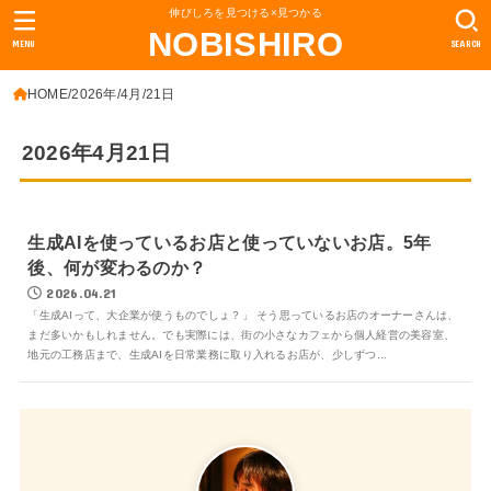
伸びしろを見つける×見つかる
NOBISHIRO
MENU
SEARCH
HOME
2026年
4月
21日
2026年4月21日
生成AIを使っているお店と使っていないお店。5年
後、何が変わるのか？
2026.04.21
「生成AIって、大企業が使うものでしょ？」 そう思っているお店のオーナーさんは、
まだ多いかもしれません。でも実際には、街の小さなカフェから個人経営の美容室、
地元の工務店まで、生成AIを日常業務に取り入れるお店が、少しずつ...