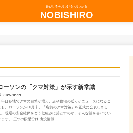
伸びしろを見つける×見つかる
NOBISHIRO
ローソンの「クマ対策」が示す新常識
2025.12.19
今年は各地でクマの目撃が増え、店や住宅の近くがニュースになるこ
とも。ローソンが10月末、「店舗のクマ対策」を正式に公表しまし
た。現場の安全確保をどう仕組みに落とすのか、そんな話を書いてい
きます。 三つの段階分け 出没情報...