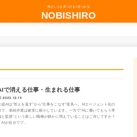
伸びしろを見つける×見つかる
NOBISHIRO
AIで消える仕事・生まれる仕事
2025.12.19
生成AIは“答えを返す”から“仕事をこなす”道具へ。AIエージェント化の
波で、単純作業は確実に縮小しています。一方で“AIに働いてもらう準
備と監督”という新しい職種が静かに増えていることはご存じですか？
「AIが自分でブ...