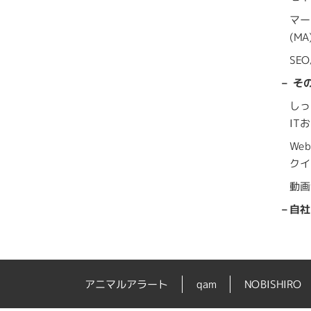
マー
(MA
SE
そ
しっ
IT
We
クイ
動画
自社
アニマルアラート
qam
NOBISHIRO