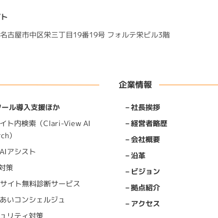
プト
愛知県名古屋市中区栄三丁目19番19号 フォルテ栄ビル3階
企業情報
Tツール導入支援ほか
社長挨拶
イト内検索（Clari-View AI
経営者略歴
rch）
会社概要
AIアシスト
沿革
O対策
ビジョン
bサイト無料診断サービス
拠点紹介
あいコンシェルジュ
アクセス
ュリティ対策