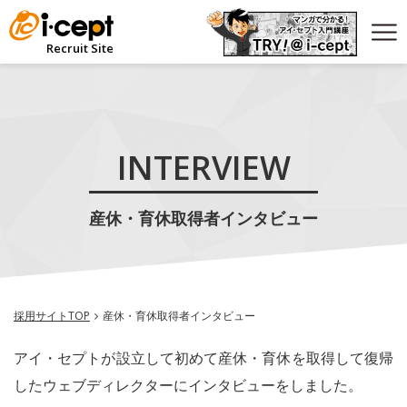
Recruit Site
TOP MESSAGE
社長挨拶
INTRODUCTION
社員紹介
INTERVIEW
INTERVIEW
インタビュー
PHOTO GALLERY
産休・育休取得者インタビュー
フォトギャラリー
DATA
データで見る
GUIDELINE
募集要項
採用サイトTOP
産休・育休取得者インタビュー
ENTRY
アイ・セプトが設立して初めて産休・育休を取得して復帰
したウェブディレクターにインタビューをしました。
CORPORATE SITE