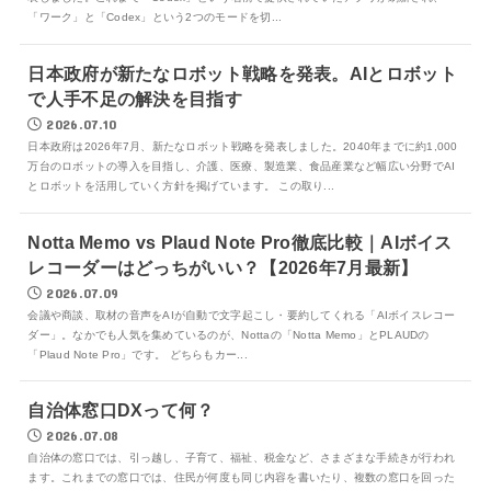
「ワーク」と「Codex」という2つのモードを切...
日本政府が新たなロボット戦略を発表。AIとロボット
で人手不足の解決を目指す
2026.07.10
日本政府は2026年7月、新たなロボット戦略を発表しました。2040年までに約1,000
万台のロボットの導入を目指し、介護、医療、製造業、食品産業など幅広い分野でAI
とロボットを活用していく方針を掲げています。 この取り...
Notta Memo vs Plaud Note Pro徹底比較｜AIボイス
レコーダーはどっちがいい？【2026年7月最新】
2026.07.09
会議や商談、取材の音声をAIが自動で文字起こし・要約してくれる「AIボイスレコー
ダー」。なかでも人気を集めているのが、Nottaの「Notta Memo」とPLAUDの
「Plaud Note Pro」です。 どちらもカー...
自治体窓口DXって何？
2026.07.08
自治体の窓口では、引っ越し、子育て、福祉、税金など、さまざまな手続きが行われ
ます。これまでの窓口では、住民が何度も同じ内容を書いたり、複数の窓口を回った