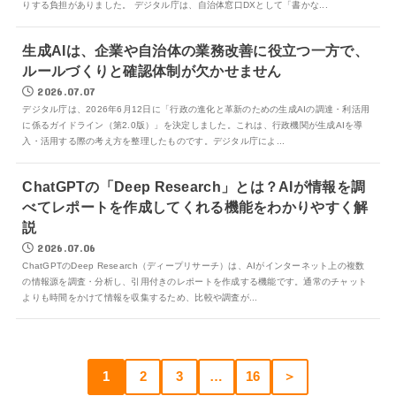
りする負担がありました。 デジタル庁は、自治体窓口DXとして「書かな...
生成AIは、企業や自治体の業務改善に役立つ一方で、
ルールづくりと確認体制が欠かせません
2026.07.07
デジタル庁は、2026年6月12日に「行政の進化と革新のための生成AIの調達・利活用
に係るガイドライン（第2.0版）」を決定しました。これは、行政機関が生成AIを導
入・活用する際の考え方を整理したものです。デジタル庁によ...
ChatGPTの「Deep Research」とは？AIが情報を調
べてレポートを作成してくれる機能をわかりやすく解
説
2026.07.06
ChatGPTのDeep Research（ディープリサーチ）は、AIがインターネット上の複数
の情報源を調査・分析し、引用付きのレポートを作成する機能です。通常のチャット
よりも時間をかけて情報を収集するため、比較や調査が...
1
2
3
…
16
＞