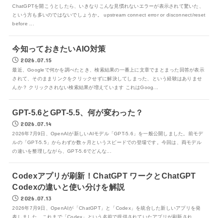
ChatGPTを開こうとしたら、いきなりこんな見慣れないエラーが表示されて驚いた、
という方も多いのではないでしょうか。 upstream connect error or disconnect/reset
before ...
今知っておきたいAIO対策
2026.07.15
最近、Googleで何かを調べたとき、検索結果の一番上に文章でまとまった回答が表示
されて、そのままリンクをクリックせずに解決してしまった、という経験はありませ
んか？ クリックされない検索結果が増えています これはGoog...
GPT-5.6とGPT-5.5、何が変わった？
2026.07.14
2026年7月9日、OpenAIが新しいAIモデル「GPT-5.6」を一般公開しました。前モデ
ルの「GPT-5.5」からわずか数ヶ月というスピードでの登場です。今回は、両モデル
の違いを整理しながら、GPT-5.6でどんな...
Codexアプリが刷新！ChatGPT ワークとChatGPT
Codexの違いと使い分けを解説
2026.07.13
2026年7月9日、OpenAIが「ChatGPT」と「Codex」を統合した新しいアプリを発
表しました。これまで「Codex」という名前で提供されていたアプリが刷新され、