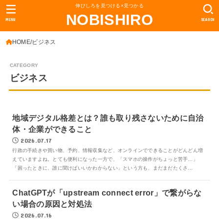
伸びしろを見つける×見つかる
NOBISHIRO
MENU
SEARCH
HOME
ビジネス
ビジネス
地域デジタル格差とは？誰も取り残さないために自治
体・企業ができること
2026.07.17
行政の手続きや買い物、予約、情報収集など、オンラインでできることがどんどん増
えていますよね。とても便利になった一方で、「スマホの操作がちょっと苦手…」
「困ったときに、誰に聞けばいいかわからない」という方も、まだまだたくさ...
ChatGPTが「upstream connect error」で繋がらな
い場合の原因と対処法
2026.07.16