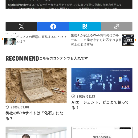
生成AIが変えるWeb情報発信のル
ビジネスの現場に直結するGPT-5.5
ール――企業が今すぐ対応すべき事
とは？
実上の必須事項
RECOMMEND
2026.02.13
AIエージェント、どこまで使って
2026.01.08
る？
御社のWebサイトは「化石」にな
る？