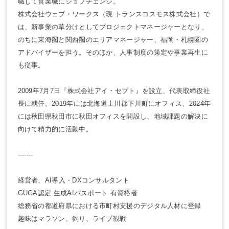
職して営業職にジョブチェンジ。
株式会社ウェブ・ワークス（現 トランスコスモス株式会社）で
は、新事業の草分けとしてプロジェクトマネージャーとなり、
のちに東海圏と関西圏のエリアマネージャー、福岡・札幌圏の
アドバイザーを担う。そのほか、人事制度の策定や事業再生に
も従事。
2009年7月7日『株式会社アイ・セプト』を設立、代表取締役社
長に就任。2019年には北海道上川郡下川町にオフィス、2024年
には秋田県秋田市に秋田オフィスを開設し、地域課題の解決に
向けて精力的に活動中。
-------
経営者、AI導入・DXコンサルタント
GUGA認定 生成AIパスポート 有資格者
総務省の都道府県における市町村支援のデジタル人材に登録
趣味はマラソン、釣り、ライブ観戦