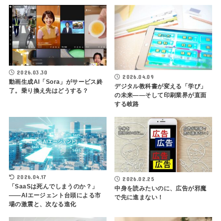
2026.03.30
2026.04.09
動画生成AI「Sora」がサービス終
デジタル教科書が変える「学び」
了。乗り換え先はどうする？
の未来——そして印刷業界が直面
する岐路
2026.04.17
2026.02.25
「SaaSは死んでしまうのか？」
中身を読みたいのに、広告が邪魔
——AIエージェント台頭による市
で先に進まない！
場の激震と、次なる進化