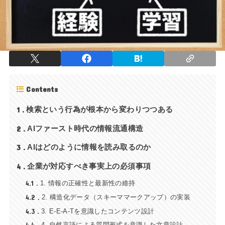
Contents
1
検索という行為が根本から変わりつつある
2
AIファースト時代の情報流通構造
3
AIはどのように情報を読み取るのか
4
企業が対応すべき事実上の必須事項
4.1
1. 情報の正確性と最新性の維持
4.2
2. 構造化データ（スキーママークアップ）の実装
4.3
3. E-E-A-Tを意識したコンテンツ設計
4. 自然言語による質問形式を意識した文章設計