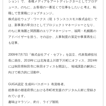
ション）で、 各種メディアをアートディレクターとしてプロデ
ュース。のちに、お客様の一番近くで仕事をしたいと考え、転
職して営業職にジョブチェンジ。
株式会社ウェブ・ワークス（現 トランスコスモス株式会社）で
は、新事業の草分けとしてプロジェクトマネージャーとなり、
のちに東海圏と関西圏のエリアマネージャー、福岡・札幌圏の
アドバイザーを担う。そのほか、人事制度の策定や事業再生に
も従事。
2009年7月7日『株式会社アイ・セプト』を設立、代表取締役社
長に就任。2019年には北海道上川郡下川町にオフィス、2024年
には秋田県秋田市に秋田オフィスを開設し、地域課題の解決に
向けて精力的に活動中。
GUGA認定 生成AIパスポート 有資格者。
総務省の都道府県における市町村支援のデジタル人材に登録さ
れています。
趣味はマラソン、釣り、ライブ観戦