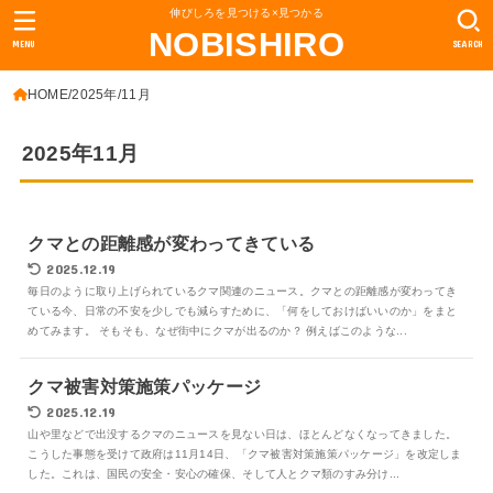
伸びしろを見つける×見つかる
NOBISHIRO
MENU
SEARCH
HOME
2025年
11月
2025年11月
クマとの距離感が変わってきている
2025.12.19
毎日のように取り上げられているクマ関連のニュース。クマとの距離感が変わってき
ている今、日常の不安を少しでも減らすために、「何をしておけばいいのか」をまと
めてみます。 そもそも、なぜ街中にクマが出るのか？ 例えばこのような...
クマ被害対策施策パッケージ
2025.12.19
山や里などで出没するクマのニュースを見ない日は、ほとんどなくなってきました。
こうした事態を受けて政府は11月14日、「クマ被害対策施策パッケージ」を改定しま
した。これは、国民の安全・安心の確保、そして人とクマ類のすみ分け...