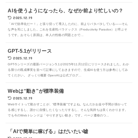
AIを使うようになったら、なぜか前より忙しいの？
2025.12.19
「AIで効率化だー！」と張り切って導入したのに、前よりバタバタしている——そん
な声を耳にしました。これを生産性パラドックス（Productivity Paradox）と呼ぶそ
うです。おそらく原因は、本人の性格の問題とかで...
GPT-5.1がリリース
2025.12.19
GPT-5シリーズの最新バージョン5.1が2025年11月12日にリリースされました。わか
る限りの既成事実を並べて記事にしておきますので、生成AIを使う方は参考にしてみ
てください。 ざっくり概要 OpenAIは公式ブログ...
Webは“動き”が標準装備
2025.12.19
Webサイトって動かすことが、“標準装備”ですよね。なんだかお金や手間が掛かって
る感じするし、誰かに自慢したくなったりするし、そんな気持ちは良くわかります。
でも今のWebトレンドは「やりすぎない動き」です。ページ遷移のつ...
「AIで簡単に稼げる」はだいたい嘘