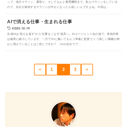
ップ、地方マラソン、夏祭り、そしてなんと教育機関まで。私もマラソンをしている
ので、自分が参加するマラソンが中止になったら寂しいんですよね。今回は...
AIで消える仕事・生まれる仕事
2025.12.19
生成AIは“答えを返す”から“仕事をこなす”道具へ。AIエージェント化の波で、単純作業
は確実に縮小しています。一方で“AIに働いてもらう準備と監督”という新しい職種が静
かに増えていることはご存じですか？ 「AIが自分でブ...
＜
1
2
3
＞