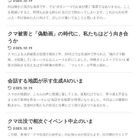
2025.12.19
AIは確かに強力な道具です。でも“ボタン一つでお金が湧く”装置ではありません。ここ
を勘違いすると、時間もお金も削られるだけで終わってしまいます。これからAIを学
ぶ人・学び始めた人に向けて、少しだけ書いておこうと思いますの...
クマ被害と「偽動画」の時代に、私たちはどう向き合
うか
2025.12.19
クマによる人的被害が全国で相次ぐ中、SNS上では生成AIで作られた「偽のクマ動
画」が拡散している――そんなニュースを目にしました。沖縄タイムス＋プラス+1 被
害の深刻さを伝えるはずの映像の世界に、「フェイク」が平然と紛れ...
会話する地図が示す生成AIのいま
2025.12.19
スマホの地図が、こちらの声に普通に返してくる。道順だけでなく、寄り道も予定も
まとめて面倒を見る──そんな“会話する地図”が現実になりました。今日はこの最新の
動きから、生成AIが私たちの生活と仕事にどう溶け込みつつあるかを...
クマ出没で相次ぐイベント中止のいま
2025.12.19
この秋、各地で「クマ出没のため中止」のお知らせが目立ちます。白川郷のライトア