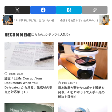
「AIで簡単に稼げる」はだいたい嘘
会話する地図が示す生成AIのいま
RECOMMEND
2026.05.11
論文「LLMs Corrupt Your
2026.07.10
Documents When You
Delegate」から見る、生成AIの弱
日本政府が新たなロボット戦略を
点と対応策（１）
発表。AIとロボットで人手不足の
解決を目指す