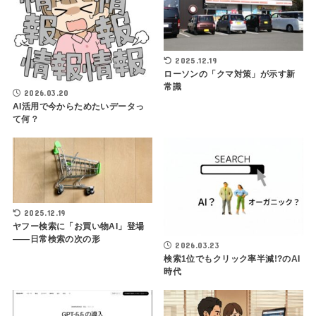
2025.12.19
ローソンの「クマ対策」が示す新
常識
2026.03.20
AI活用で今からためたいデータっ
て何？
2025.12.19
ヤフー検索に「お買い物AI」登場
――日常検索の次の形
2026.03.23
検索1位でもクリック率半減!?のAI
時代