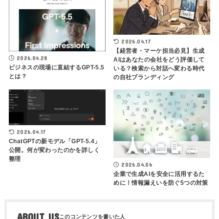
2026.04.17
【経営者・マーケ担当必見】生成
2026.04.28
AIはあなたの会社をどう評価して
ビジネスの現場に直結するGPT-5.5
いる？検索から対話へ変わる時代
とは？
の自社ブランディング
2026.04.17
ChatGPTの新モデル「GPT-5.4」
公開。何が変わったのかを詳しく
整理
2026.04.06
企業で生成AIを安全に活用するた
めに！情報漏えいを防ぐ5つの対策
ABOUT US