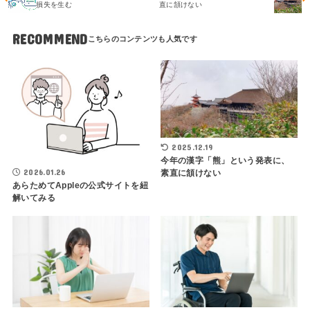
損失を生む
直に頷けない
RECOMMEND
2025.12.19
今年の漢字「熊」という発表に、
2026.01.26
素直に頷けない
あらためてAppleの公式サイトを紐
解いてみる